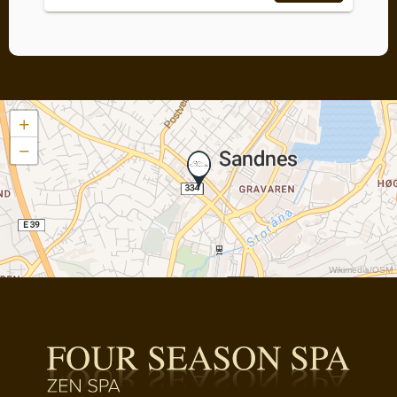
+
−
Wikimedia
/
OSM