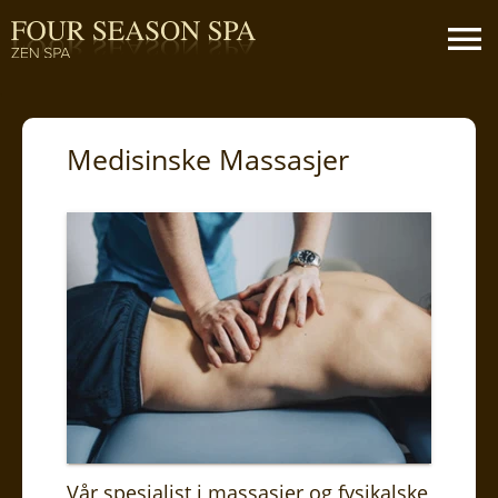
Medisinske Massasjer
Vår spesialist i massasjer og fysikalske