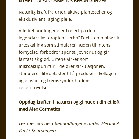
NYHET – ALEX COSMETICS BEHANDLINGER
Naturlig kraft fra urter, aktive planteceller og
eksklusiv anti-aging pleie.
Alle behandlingene er basert på den
legendariske terapien Herba2Peel – en biologisk
urteskalling som stimulerer huden til intens
fornyelse, forbedrer spenst, jevner ut og gir
fantastisk glød. Urtene virker som
mikroakupunktur – de øker sirkulasjonen,
stimulerer fibroblaster til å produsere kollagen
og elastin, og fremskynder hudens
cellefornyelse.
Oppdag kraften i naturen og gi huden din et løft
med Alex Cosmetics.
Les mer om de 3 behandlingene under Herbal A
Peel i Spamenyen.