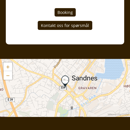
Booking
+
−
Wikimedia
/
OSM