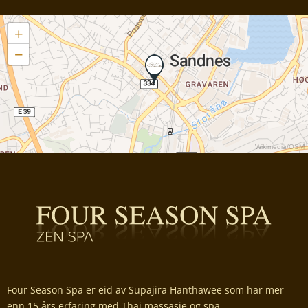
+
−
Wikimedia
/
OSM
Four Season Spa er eid av Supajira Hanthawee som har mer
enn 15 års erfaring med Thai massasje og spa.