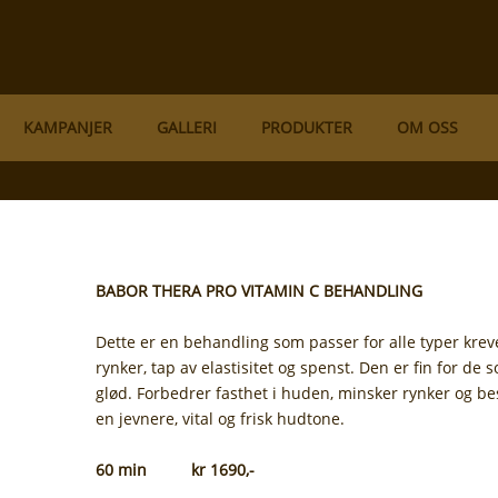
KAMPANJER
GALLERI
PRODUKTER
OM OSS
BABOR THERA PRO VITAMIN C BEHANDLING
Dette er en behandling som passer for alle typer kr
rynker, tap av elastisitet og spenst. Den er fin for d
glød. Forbedrer fasthet i huden, minsker rynker og besk
en jevnere, vital og frisk hudtone.
60 min kr 1690,-