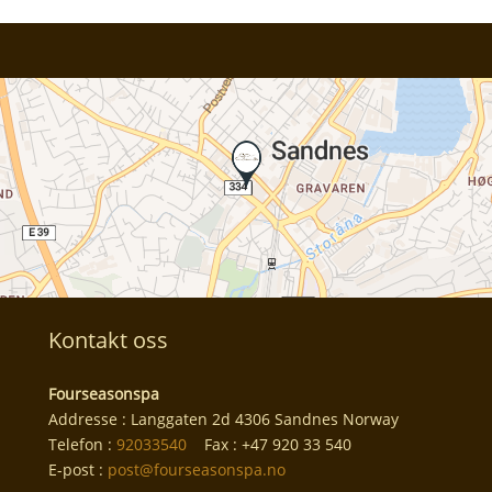
Kontakt oss
Fourseasonspa
Addresse : Langgaten 2d 4306 Sandnes Norway
Telefon :
92033540
Fax : +47 920 33 540
E-post :
post@fourseasonspa.no