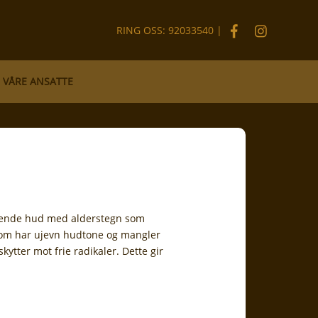
RING OSS:
92033540
|
VÅRE ANSATTE
evende hud med alderstegn som
e som har ujevn hudtone og mangler
ytter mot frie radikaler. Dette gir