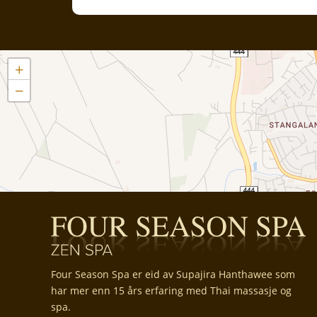
+
−
Four Season Spa er eid av Supajira Hanthawee som
har mer enn 15 års erfaring med Thai massasje og
spa.