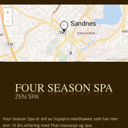
+
−
Wikimedia
/
OSM
Four Season Spa er eid av Supajira Hanthawee som har mer
enn 15 års erfaring med Thai massasje og spa.