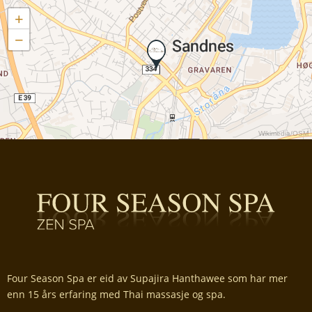
+
−
Wikimedia
/
OSM
Four Season Spa er eid av Supajira Hanthawee som har mer
enn 15 års erfaring med Thai massasje og spa.