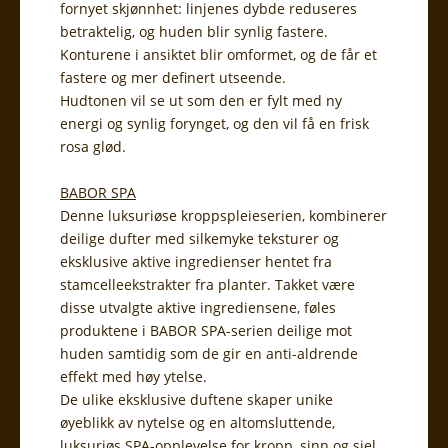
fornyet skjønnhet: linjenes dybde reduseres
betraktelig, og huden blir synlig fastere.
Konturene i ansiktet blir omformet, og de får et
fastere og mer definert utseende.
Hudtonen vil se ut som den er fylt med ny
energi og synlig forynget, og den vil få en frisk
rosa glød.
BABOR SPA
Denne luksuriøse kroppspleieserien, kombinerer
deilige dufter med silkemyke teksturer og
eksklusive aktive ingredienser hentet fra
stamcelleekstrakter fra planter. Takket være
disse utvalgte aktive ingrediensene, føles
produktene i BABOR SPA-serien deilige mot
huden samtidig som de gir en anti-aldrende
effekt med høy ytelse.
De ulike eksklusive duftene skaper unike
øyeblikk av nytelse og en altomsluttende,
luksuriøs SPA-opplevelse for kropp, sinn og sjel.