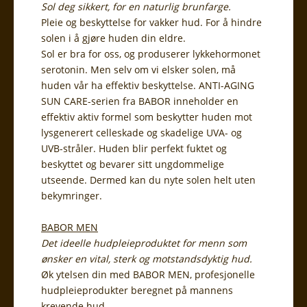
Sol deg sikkert, for en naturlig brunfarge.
Pleie og beskyttelse for vakker hud. For å hindre
solen i å gjøre huden din eldre.
Sol er bra for oss, og produserer lykkehormonet
serotonin. Men selv om vi elsker solen, må
huden vår ha effektiv beskyttelse. ANTI-AGING
SUN CARE-serien fra BABOR inneholder en
effektiv aktiv formel som beskytter huden mot
lysgenerert celleskade og skadelige UVA- og
UVB-stråler. Huden blir perfekt fuktet og
beskyttet og bevarer sitt ungdommelige
utseende. Dermed kan du nyte solen helt uten
bekymringer.
BABOR MEN
Det ideelle hudpleieproduktet for menn som
ønsker en vital, sterk og motstandsdyktig hud.
Øk ytelsen din med BABOR MEN, profesjonelle
hudpleieprodukter beregnet på mannens
krevende hud.